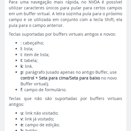
Para uma navegação mais rápida, no NVDA é possível
utilizar caracteres únicos para pular para certos campos
em um buffer virtual. A letra sozinha pula para o próximo
campo e se utilizada em conjunto com a tecla Shift, ela
pula para o campo anterior.
Teclas suportadas por buffers virtuais antigos e novos:
: cabeçalho;
l
: lista;
i
: item de lista;
t
: tabela;
k
: link.
p
: parágrafo (usado apenas no antigo Buffer, use
control + Seta para cima/Seta para baixo
no novo
Buffer virtual);
f
: campo de formulário.
Teclas que não são suportadas por buffers virtuais
antigos:
u
: link não visitado;
v
: link já visitado;
e
: campo de edição;
b
: botão;