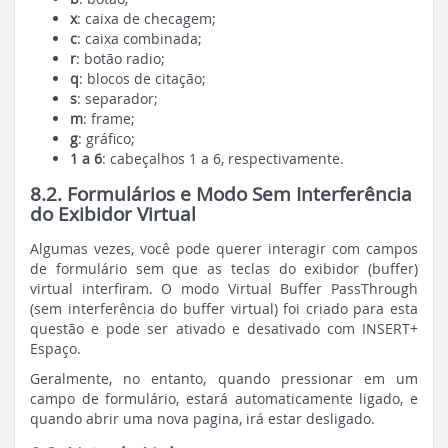
x
: caixa de checagem;
c
: caixa combinada;
r
: botão radio;
q
: blocos de citação;
s
: separador;
m
: frame;
g
: gráfico;
1 a 6
: cabeçalhos 1 a 6, respectivamente.
8.2. Formulários e Modo Sem Interferência
do Exibidor Virtual
Algumas vezes, você pode querer interagir com campos
de formulário sem que as teclas do exibidor (buffer)
virtual interfiram. O modo Virtual Buffer PassThrough
(sem interferência do buffer virtual) foi criado para esta
questão e pode ser ativado e desativado com INSERT+
Espaço.
Geralmente, no entanto, quando pressionar em um
campo de formulário, estará automaticamente ligado, e
quando abrir uma nova pagina, irá estar desligado.