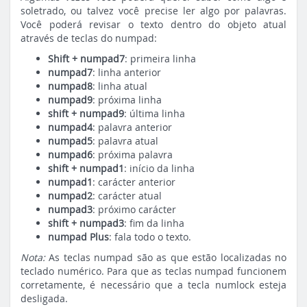
soletrado, ou talvez você precise ler algo por palavras.
Você poderá revisar o texto dentro do objeto atual
através de teclas do numpad:
Shift + numpad7
: primeira linha
numpad7
: linha anterior
numpad8
: linha atual
numpad9
: próxima linha
shift + numpad9
: última linha
numpad4
: palavra anterior
numpad5
: palavra atual
numpad6
: próxima palavra
shift + numpad1
: início da linha
numpad1
: carácter anterior
numpad2
: carácter atual
numpad3
: próximo carácter
shift + numpad3
: fim da linha
numpad Plus
: fala todo o texto.
Nota:
As teclas numpad são as que estão localizadas no
teclado numérico. Para que as teclas numpad funcionem
corretamente, é necessário que a tecla numlock esteja
desligada.