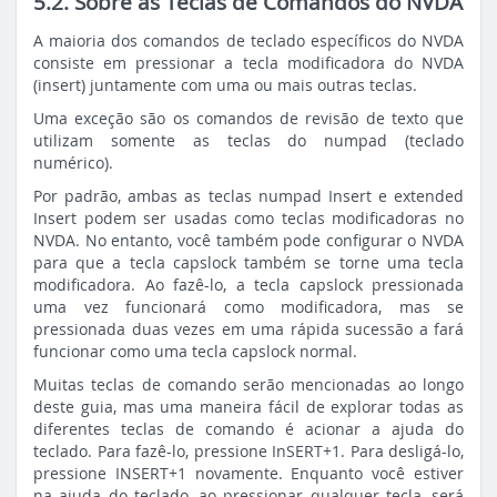
5.2. Sobre as Teclas de Comandos do NVDA
A maioria dos comandos de teclado específicos do NVDA
consiste em pressionar a tecla modificadora do NVDA
(insert) juntamente com uma ou mais outras teclas.
Uma exceção são os comandos de revisão de texto que
utilizam somente as teclas do numpad (teclado
numérico).
Por padrão, ambas as teclas numpad Insert e extended
Insert podem ser usadas como teclas modificadoras no
NVDA. No entanto, você também pode configurar o NVDA
para que a tecla capslock também se torne uma tecla
modificadora. Ao fazê-lo, a tecla capslock pressionada
uma vez funcionará como modificadora, mas se
pressionada duas vezes em uma rápida sucessão a fará
funcionar como uma tecla capslock normal.
Muitas teclas de comando serão mencionadas ao longo
deste guia, mas uma maneira fácil de explorar todas as
diferentes teclas de comando é acionar a ajuda do
teclado. Para fazê-lo, pressione InSERT+1. Para desligá-lo,
pressione INSERT+1 novamente. Enquanto você estiver
na ajuda do teclado, ao pressionar qualquer tecla, será