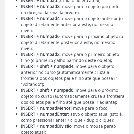
INSERT + numpad 5
: fala o objeto atual;
INSERT + numpad8
: move para o objeto pai (indo
na direção da raiz da árvore);
INSERT + numpad4
: move para o objeto anterior (o
objeto diretamente anterior a este, no mesmo
nível);
INSERT + numpad6
: move para o próximo objeto (o
objeto diretamente posterior a este, no mesmo
nível);
INSERT + numpad2
: move para o primeiro objeto
filho (o primeiro galho partindo deste objeto);
INSERT + shift + numpad4
: move para o objeto
anterior no curso (automaticamente cruza a
fronteira dos objetos pai e filho até que possa ir
"voltando");
INSERT + shift + numpad6
: move para o próximo
objeto no curso (automaticamente cruza a fronteira
dos objetos pai e filho até que possa ir adiante);
INSERT + numpadMenos
: move para o foco;
INSERT + numpadEnter
: ativo o objeto atual (isto é,
como pressionar enter / clique / duplo clique);
INSERT + numpadDivisão
: move o mouse parao
objeto atual;