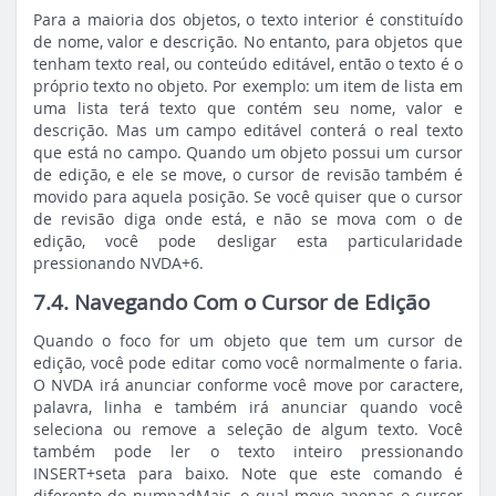
Para a maioria dos objetos, o texto interior é constituído
de nome, valor e descrição. No entanto, para objetos que
tenham texto real, ou conteúdo editável, então o texto é o
próprio texto no objeto. Por exemplo: um item de lista em
uma lista terá texto que contém seu nome, valor e
descrição. Mas um campo editável conterá o real texto
que está no campo. Quando um objeto possui um cursor
de edição, e ele se move, o cursor de revisão também é
movido para aquela posição. Se você quiser que o cursor
de revisão diga onde está, e não se mova com o de
edição, você pode desligar esta particularidade
pressionando NVDA+6.
7.4. Navegando Com o Cursor de Edição
Quando o foco for um objeto que tem um cursor de
edição, você pode editar como você normalmente o faria.
O NVDA irá anunciar conforme você move por caractere,
palavra, linha e também irá anunciar quando você
seleciona ou remove a seleção de algum texto. Você
também pode ler o texto inteiro pressionando
INSERT+seta para baixo. Note que este comando é
diferente do numpadMais, o qual move apenas o cursor