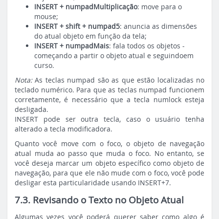
INSERT + numpadMultiplicação
: move para o
mouse;
INSERT + shift + numpad5
: anuncia as dimensões
do atual objeto em função da tela;
INSERT + numpadMais
: fala todos os objetos -
começando a partir o objeto atual e seguindoem
curso.
Nota:
As teclas numpad são as que estão localizadas no
teclado numérico. Para que as teclas numpad funcionem
corretamente, é necessário que a tecla numlock esteja
desligada.
INSERT pode ser outra tecla, caso o usuário tenha
alterado a tecla modificadora.
Quanto você move com o foco, o objeto de navegação
atual muda ao passo que muda o foco. No entanto, se
você deseja marcar um objeto específico como objeto de
navegação, para que ele não mude com o foco, você pode
desligar esta particularidade usando INSERT+7.
7.3. Revisando o Texto no Objeto Atual
Algumas vezes você poderá querer saber como algo é